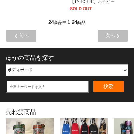
【TAHCHEE】ネイビー
SOLD OUT
24
1
24
商品中
-
商品
前へ
次へ
ほかの商品を探す
検索
売れ筋商品