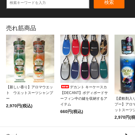
検索
売れ筋商品
【新しい香り】アロマウエッ
デカント キーケースカ
ト ウエットスーツシャンプ
【DECANT】ボディボードサ
【柔軟剤入
ー
ーフィン中の鍵を収納するア
プー】アロ
イテム
2,970円(税込)
ットスーツ
660円(税込)
2,970円(