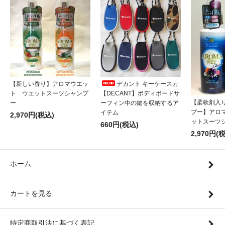
【新しい香り】アロマウエッ
デカント キーケースカ
ト ウエットスーツシャンプ
【DECANT】ボディボードサ
【柔軟剤入
ー
ーフィン中の鍵を収納するア
プー】アロ
イテム
2,970円(税込)
ットスーツ
660円(税込)
2,970円(
ホーム
カートを見る
特定商取引法に基づく表記