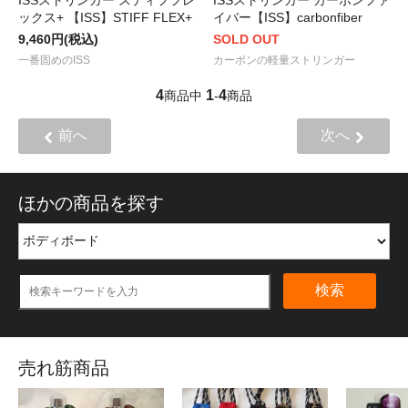
ックス+ 【ISS】STIFF FLEX+
イバー【ISS】carbonfiber
9,460円(税込)
SOLD OUT
一番固めのISS
カーボンの軽量ストリンガー
4
1
4
商品中
-
商品
前へ
次へ
ほかの商品を探す
検索
売れ筋商品