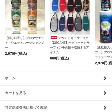
【新しい香り】アロマウエッ
デカント キーケースカ
ト ウエットスーツシャンプ
【DECANT】ボディボードサ
【柔軟剤入
ー
ーフィン中の鍵を収納するア
プー】アロ
イテム
2,970円(税込)
ットスーツ
660円(税込)
2,970円(
ホーム
カートを見る
特定商取引法に基づく表記