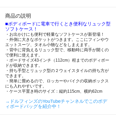
商品の説明
■ボディボードに電車で行くとき便利なリュック型
ソフトケース！
・お出かけにも便利で軽量なソフトケースが新登場！
・外側に大きなポケットがつきます。ここにフィンやウ
エットスーツ、タオル小物などをしまえます。
・背中に背負えるリュック型で、移動時に両手が開くの
で便利に使えます。
・ボードサイズ43インチ（112cm）程までのボディボー
ドが収納できます。
・持ち手型とリュック型の２ウェイスタイルの持ち方が
できます。
・簡単に畳めるので、ロッカーやバイクの収納ボックス
にも入れやすいです。
・ケース平置き時のサイズ：縦約115cm、横約62cm
→ドルフィンズのYouTubeチャンネルでこのボデ
ィボードバッグを紹介中！