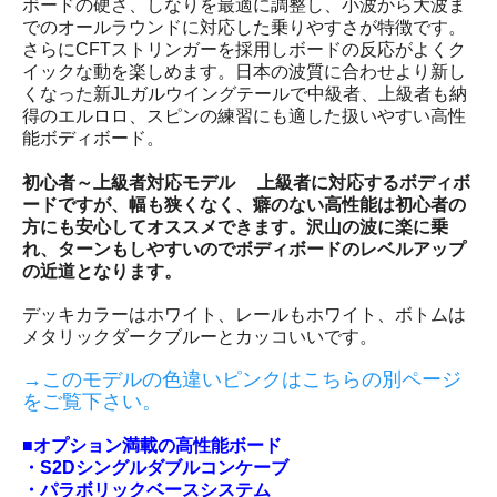
ボードの硬さ、しなりを最適に調整し、小波から大波ま
でのオールラウンドに対応した乗りやすさが特徴です。
さらにCFTストリンガーを採用しボードの反応がよくク
イックな動を楽しめます。日本の波質に合わせより新し
くなった新JLガルウイングテールで中級者、上級者も納
得のエルロロ、スピンの練習にも適した扱いやすい高性
能ボディボード。
初心者～上級者対応モデル 上級者に対応するボディボ
ードですが、幅も狭くなく、癖のない高性能は初心者の
方にも安心してオススメできます。沢山の波に楽に乗
れ、ターンもしやすいのでボディボードのレベルアップ
の近道となります。
デッキカラーはホワイト、レールもホワイト、ボトムは
メタリックダークブルーとカッコいいです。
→このモデルの色違いピンクはこちらの別ページ
をご覧下さい。
■オプション満載の高性能ボード
・S2Dシングルダブルコンケーブ
・パラボリックベースシステム