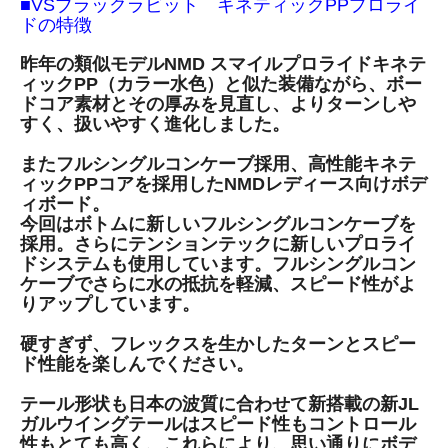
■VSブラックラビット キネティックPPプロライ
ドの特徴
昨年の類似モデルNMD スマイルプロライドキネテ
ィックPP（カラー水色）と似た装備ながら、ボー
ドコア素材とその厚みを見直し、よりターンしや
すく、扱いやすく進化しました。
またフルシングルコンケーブ採用、高性能キネテ
ィックPPコアを採用したNMDレディース向けボデ
ィボード。
今回はボトムに新しいフルシングルコンケーブを
採用。さらにテンションテックに新しいプロライ
ドシステムも使用しています。フルシングルコン
ケーブでさらに水の抵抗を軽減、スピード性がよ
りアップしています。
硬すぎず、フレックスを生かしたターンとスピー
ド性能を楽しんでください。
テール形状も日本の波質に合わせて新搭載の新JL
ガルウイングテールはスピード性もコントロール
性もとても高く、これらにより、思い通りにボデ