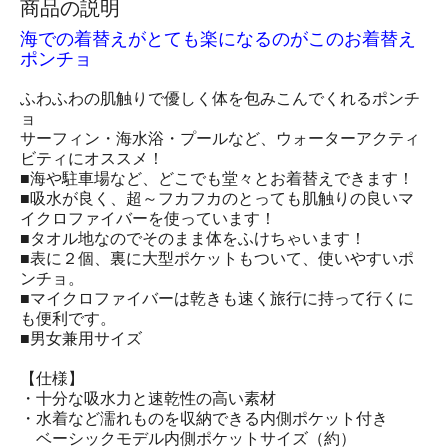
商品の説明
海での着替えがとても楽になるのがこのお着替え
ポンチョ
ふわふわの肌触りで優しく体を包みこんでくれるポンチ
ョ
サーフィン・海水浴・プールなど、ウォーターアクティ
ビティにオススメ！
■海や駐車場など、どこでも堂々とお着替えできます！
■吸水が良く、超～フカフカのとっても肌触りの良いマ
イクロファイバーを使っています！
■タオル地なのでそのまま体をふけちゃいます！
■表に２個、裏に大型ポケットもついて、使いやすいポ
ンチョ。
■マイクロファイバーは乾きも速く旅行に持って行くに
も便利です。
■男女兼用サイズ
【仕様】
・十分な吸水力と速乾性の高い素材
・水着など濡れものを収納できる内側ポケット付き
ベーシックモデル内側ポケットサイズ（約）