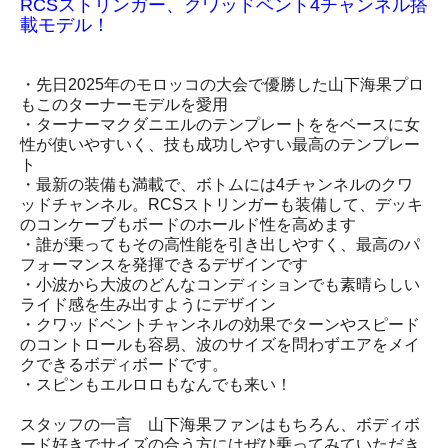
RCSストリンガー、クワッドベント4チャンネル搭
載モデル！
・先日2025年のモロッコの大会で優勝した山下海果プロ
もこのターナーモデルを愛用
・ターナーマクダニエルのテンプレートををベースに女
性が使いやすいく、技も成功しやすい最高のテンプレー
ト
・最新の装備も満載で、ボトムには4チャンネルのクワ
ッドチャンネル。RCSストリンガーも装備して、デッキ
のコンケーブもボードのホールド性を高めます
・誰が乗ってもその高性能を引き出しやすく、最高のパ
フォーマンスを発揮できるデザインです
・小波から大波のどんなコンディションでも素晴らしい
ライド感を生み出すようにデザイン
・クワッドベントチャンネルの効果でターンやスピード
のコントロールも容易、波のサイズを問わずエアをメイ
クできるボディボードです。
・スピンもエルロロもなんでも来い！
スタッフの一言 山下海果ファンはもちろん、ボディボ
ード好きでサイズの合う方にはぜひ乗ってみていただき